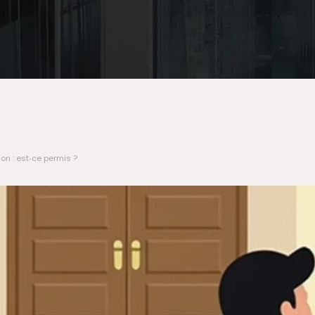
on : est‑ce permis ?