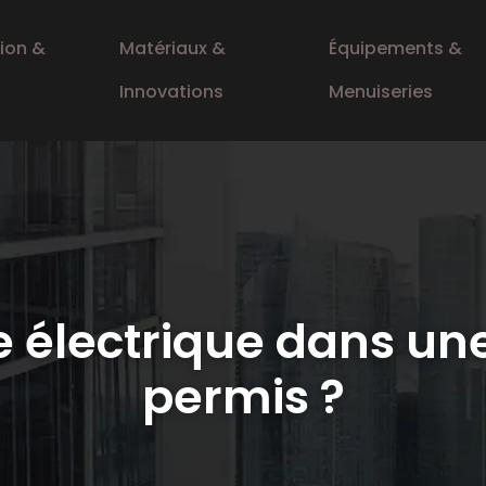
ion &
Matériaux &
Équipements &
Innovations
Menuiseries
e électrique dans une 
permis ?