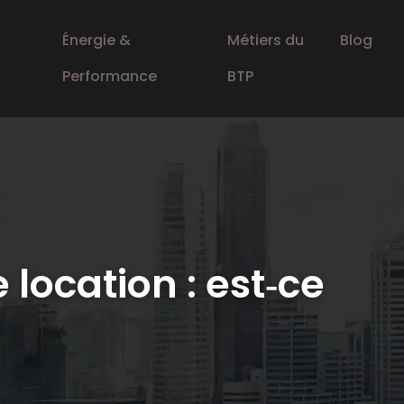
Énergie &
Métiers du
Blog
Performance
BTP
location : est‑ce