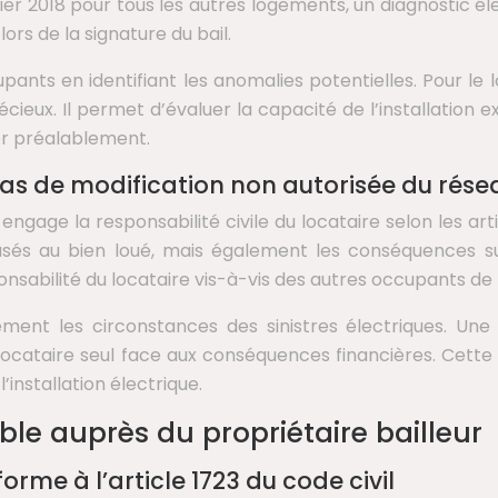
nvier 2018 pour tous les autres logements, un diagnostic éle
lors de la signature du bail.
ants en identifiant les anomalies potentielles. Pour le l
ieux. Il permet d’évaluer la capacité de l’installation
er préalablement.
 cas de modification non autorisée du rése
ngage la responsabilité civile du locataire selon les arti
s au bien loué, mais également les conséquences sur l
ponsabilité du locataire vis-à-vis des autres occupants de
ent les circonstances des sinistres électriques. Une
 locataire seul face aux conséquences financières. Cette
’installation électrique.
ble auprès du propriétaire bailleur
me à l’article 1723 du code civil