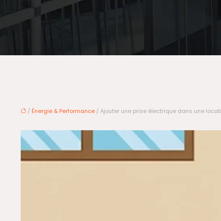
/
Énergie & Performance
/ Ajouter une prise électrique dans une locati