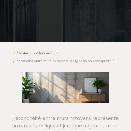
/
Matériaux & Innovations
/ Étanchéité entre murs mitoyens : obligation en copropriété ?
L’étanchéité entre murs mitoyens représente
un enjeu technique et juridique majeur pour les