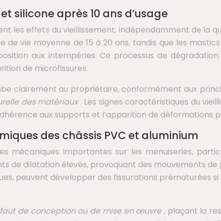
 et silicone après 10 ans d’usage
t les effets du vieillissement, indépendamment de la qual
e vie moyenne de 15 à 20 ans, tandis que les mastics
position aux intempéries. Ce processus de dégradation
rition de microfissures.
mbe clairement au propriétaire, conformément aux princip
urelle des matériaux
. Les signes caractéristiques du vieil
d’adhérence aux supports et l’apparition de déformation
miques des châssis PVC et aluminium
tes mécaniques importantes sur les menuiseries, parti
ts de dilatation élevés, provoquant des mouvements de pl
iques, peuvent développer des fissurations prématurées si l
faut de conception ou de mise en œuvre
, plaçant la re