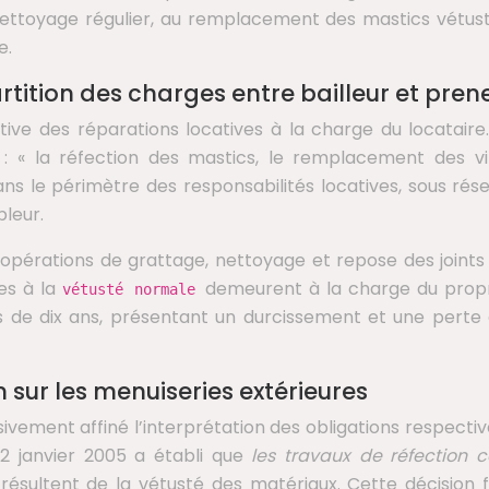
ettoyage régulier, au remplacement des mastics vétustes
e.
rtition des charges entre bailleur et pren
stive des réparations locatives à la charge du locataire
: « la réfection des mastics, le remplacement des vit
dans le périmètre des responsabilités locatives, sous ré
leur.
 opérations de grattage, nettoyage et repose des joints s
ues à la
demeurent à la charge du propri
vétusté normale
de dix ans, présentant un durcissement et une perte d’é
 sur les menuiseries extérieures
ivement affiné l’interprétation des obligations respecti
12 janvier 2005 a établi que
les travaux de réfection 
ls résultent de la vétusté des matériaux. Cette décision