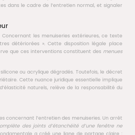
 dans le cadre de l’entretien normal, et signaler
eur
. Concernant les menuiseries extérieures, ce texte
res détériorées ». Cette disposition légale place
serve que ces interventions constituent des
menues
ilicone ou acrylique dégradés. Toutefois, le décret
étaire. Cette nuance juridique essentielle implique
lasticité naturels, relève de la responsabilité du
ves concernant l’entretien des menuiseries. Un arrêt
complète des joints d’étanchéité d’une fenêtre ne
 fondamentale a créé une ligne de partage claire :