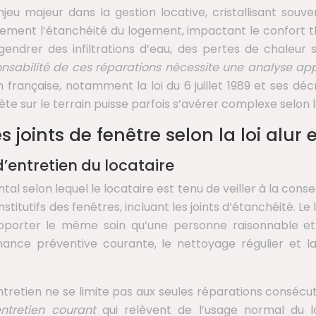
jeu majeur dans la gestion locative, cristallisant souven
tement l’étanchéité du logement, impactant le confort th
endrer des infiltrations d’eau, des pertes de chaleur s
onsabilité de ces réparations nécessite une analyse a
française, notamment la loi du 6 juillet 1989 et ses décr
rète sur le terrain puisse parfois s’avérer complexe selon
 joints de fenêtre selon la loi alur e
 d’entretien du locataire
ntal selon lequel le locataire est tenu de veiller à la con
itutifs des fenêtres, incluant les joints d’étanchéité. Le
oit apporter le même soin qu’une personne raisonnable e
ance préventive courante, le nettoyage régulier et l
ntretien ne se limite pas aux seules réparations consécu
entretien courant
qui relèvent de l’usage normal du lo