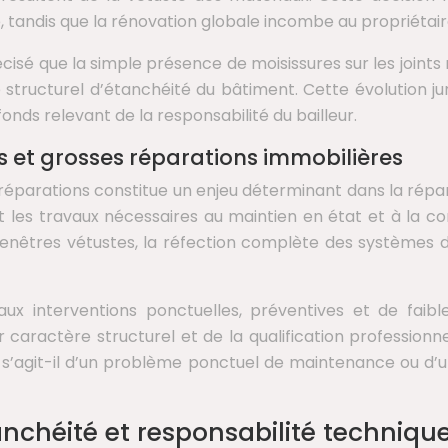
e, tandis que la rénovation globale incombe au propriétair
écisé que la simple présence de moisissures sur les joints 
 structurel d’étanchéité du bâtiment. Cette évolution ju
ds relevant de la responsabilité du bailleur.
es et grosses réparations immobilières
 réparations constitue un enjeu déterminant dans la répar
nt les travaux nécessaires au maintien en état et à la co
nêtres vétustes, la réfection complète des systèmes d’é
t aux interventions ponctuelles, préventives et de faib
aractère structurel et de la qualification professionnel
 : s’agit-il d’un problème ponctuel de maintenance ou d’
anchéité et responsabilité techniqu