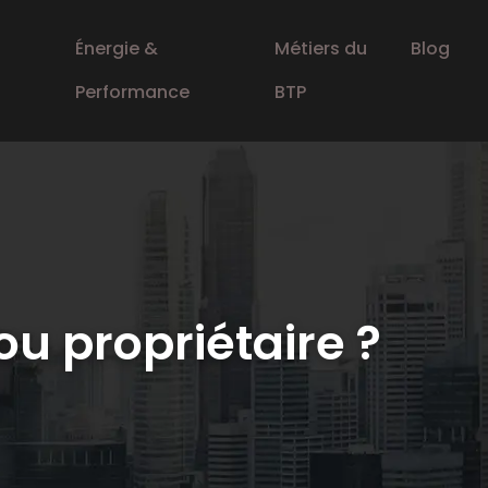
Énergie &
Métiers du
Blog
Performance
BTP
 ou propriétaire ?