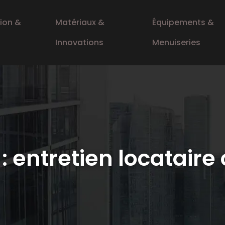
ion &
Matériaux &
Équipements &
Innovations
Menuiseries
: entretien locataire