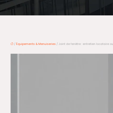
/
Équipements & Menuiseries
/ Joint de fenêtre : entretien locataire ou