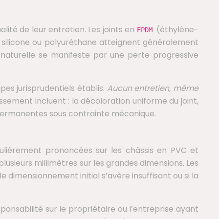
ité de leur entretien. Les joints en
(éthylène-
EPDM
 silicone ou polyuréthane atteignent généralement
 naturelle se manifeste par une perte progressive
es jurisprudentiels établis.
Aucun entretien, même
lissement incluent : la décoloration uniforme du joint,
s permanentes sous contrainte mécanique.
culièrement prononcées sur les châssis en PVC et
usieurs millimètres sur les grandes dimensions. Les
e dimensionnement initial s’avère insuffisant ou si la
sponsabilité sur le propriétaire ou l’entreprise ayant