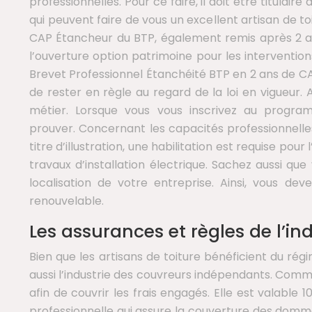
professionnelles. Pour ce faire, il doit être titulai
qui peuvent faire de vous un excellent artisan de t
CAP Étancheur du BTP, également remis après 2 an
l’ouverture option patrimoine pour les intervention
Brevet Professionnel Étanchéité BTP en 2 ans de CAP
de rester en règle au regard de la loi en vigueur. 
métier. Lorsque vous vous inscrivez au progra
prouver. Concernant les capacités professionnelles
titre d’illustration, une habilitation est requise po
travaux d’installation électrique. Sachez aussi q
localisation de votre entreprise. Ainsi, vous de
renouvelable.
Les assurances et règles de l’ind
Bien que les artisans de toiture bénéficient du régim
aussi l’industrie des couvreurs indépendants. Comme
afin de couvrir les frais engagés. Elle est valable
professionnelle qui assure la couverture des dommag