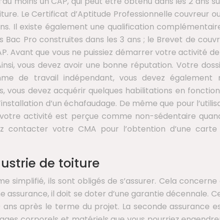
re d’au moins un CAP, qui peut être obtenu dans les 2 ans s
oiture. Le Certificat d’Aptitude Professionnelle couvreur
s. Il existe également une qualification complémentai
s Bac Pro construites dans les 3 ans ; le Brevet de couv
. Avant que vous ne puissiez démarrer votre activité de 
Ainsi, vous devez avoir une bonne réputation. Votre dossi
mme de travail indépendant, vous devez également re
, vous devez acquérir quelques habilitations en fonction
ur l’installation d’un échafaudage. De même que pour l’uti
ue votre activité est perçue comme non-sédentaire quand
vez contacter votre CMA pour l’obtention d’une carte d
ustrie de toiture
e simplifié, ils sont obligés de s’assurer. Cela concerne 
 assurance, il doit se doter d’une garantie décennale. Ce
 10 ans après le terme du projet. La seconde assurance est
es corporels et matériels que vous pourriez engendrer à 