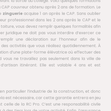
uivant la sortie du collège. Voici quelques formations
 ou CAP couvreur obtenu après 2 ans de formation. Le
re
zinguerie
acquise 1 an après le CAP. Sans oublier
reur professionnel dans les 2 ans après le CAP et le
toiture, vous devez remplir quelques formalités afin
er juridique ne doit pas vous interdire d’exercer ce
mplir une déclaration sur l’honneur afin de le
 des activités que vous réalisez quotidiennement. À
lisation d’une plate-forme élévatrice où effectuer des
 vous ne travaillez pas seulement dans la ville de
’artisan itinérant. Elle est valable 4 ans et est
en particulier l’industrie de la construction, et donc
la est nécessaire, car cette garantie entrera en jeu
 celle de la RC Pro. C’est une responsabilité civile
des tiers lors de votre activité. Enfin, l’assurance