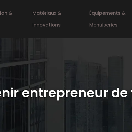
ion &
Matériaux &
Équipements &
Innovations
Menuiseries
r entrepreneur de to