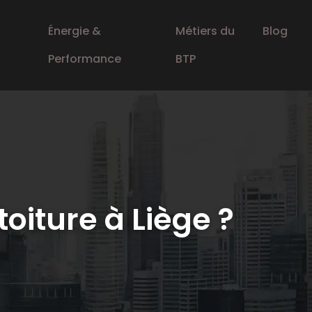
Énergie &
Métiers du
Blog
Performance
BTP
iture à Liège ?