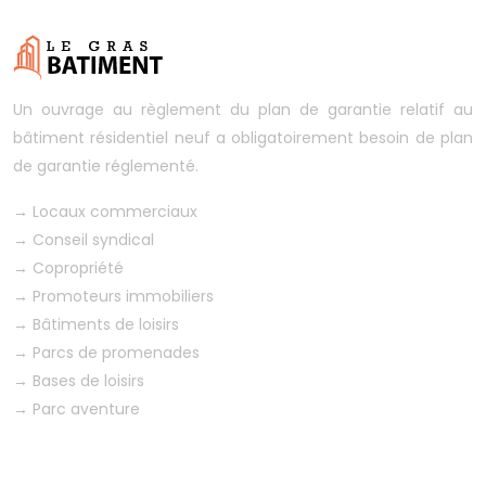
Un ouvrage au règlement du plan de garantie relatif au
bâtiment résidentiel neuf a obligatoirement besoin de plan
de garantie réglementé.
→
Locaux commerciaux
→
Conseil syndical
→
Copropriété
→
Promoteurs immobiliers
→
Bâtiments de loisirs
→
Parcs de promenades
→
Bases de loisirs
→
Parc aventure