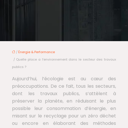
/
Énergie & Performance
/ Quelle place a l’environnement dans le secteur des travaux
publics ?
Aujourd’hui, l’écologie est au cœur des
préoccupations. De ce fait, tous les secteurs,
dont les travaux publics, s’attèlent à
préserver la planète, en réduisant le plus
possible leur consommation d’énergie, en
misant sur le recyclage pour un zéro déchet
ou encore en élaborant des méthodes