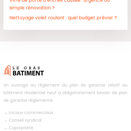
Vitre de porte d’entrée cassée : urgence ou
simple rénovation ?
Nettoyage volet roulant : quel budget prévoir ?
Un ouvrage au règlement du plan de garantie relatif au
bâtiment résidentiel neuf a obligatoirement besoin de plan
de garantie réglementé.
→
Locaux commerciaux
→
Conseil syndical
→
Copropriété