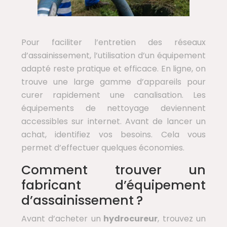
Pour faciliter l’entretien des réseaux
d’assainissement, l’utilisation d’un équipement
adapté reste pratique et efficace. En ligne, on
trouve une large gamme d’appareils pour
curer rapidement une canalisation. Les
équipements de nettoyage deviennent
accessibles sur internet. Avant de lancer un
achat, identifiez vos besoins. Cela vous
permet d’effectuer quelques économies.
Comment trouver un
fabricant d’équipement
d’assainissement ?
Avant d’acheter un
hydrocureur
, trouvez un