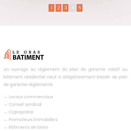
1
2
3
4
5
Un ouvrage au règlement du plan de garantie relatif au
bâtiment résidentiel neuf a obligatoirement besoin de plan
de garantie réglementé.
→
Locaux commerciaux
→
Conseil syndical
→
Copropriété
→
Promoteurs immobiliers
→
Bâtiments de loisirs